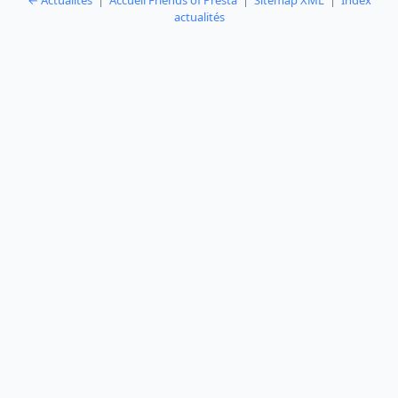
← Actualités
|
Accueil Friends of Presta
|
Sitemap XML
|
Index
actualités