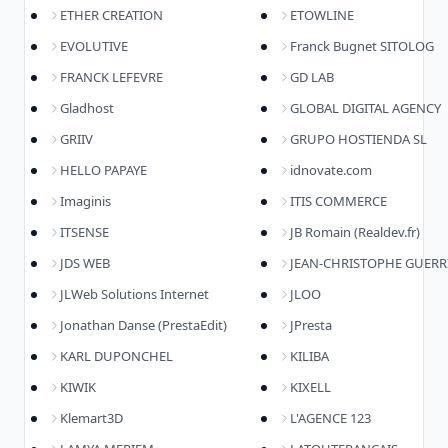
ETHER CREATION
ETOWLINE
EVOLUTIVE
Franck Bugnet SITOLOG
FRANCK LEFEVRE
GD LAB
Gladhost
GLOBAL DIGITAL AGENCY
GRIIV
GRUPO HOSTIENDA SL
HELLO PAPAYE
idnovate.com
Imaginis
ITIS COMMERCE
ITSENSE
JB Romain (Realdev.fr)
JDS WEB
JEAN-CHRISTOPHE GUERR
JLWeb Solutions Internet
JLOO
Jonathan Danse (PrestaEdit)
JPresta
KARL DUPONCHEL
KILIBA
KIWIK
KIXELL
Klemart3D
L'AGENCE 123