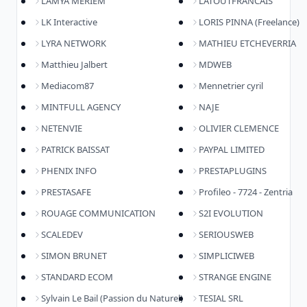
LAMYA MERIEM
LATOUTFRANCAIS
LK Interactive
LORIS PINNA (Freelance)
LYRA NETWORK
MATHIEU ETCHEVERRIA
Matthieu Jalbert
MDWEB
Mediacom87
Mennetrier cyril
MINTFULL AGENCY
NAJE
NETENVIE
OLIVIER CLEMENCE
PATRICK BAISSAT
PAYPAL LIMITED
PHENIX INFO
PRESTAPLUGINS
PRESTASAFE
Profileo - 7724 - Zentria
ROUAGE COMMUNICATION
S2I EVOLUTION
SCALEDEV
SERIOUSWEB
SIMON BRUNET
SIMPLICIWEB
STANDARD ECOM
STRANGE ENGINE
Sylvain Le Bail (Passion du Naturel)
TESIAL SRL