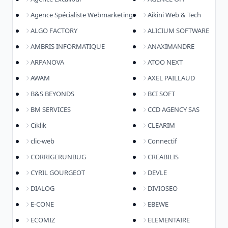
Agence Spécialiste Webmarketing
Aikini Web & Tech
ALGO FACTORY
ALICIUM SOFTWARE
AMBRIS INFORMATIQUE
ANAXIMANDRE
ARPANOVA
ATOO NEXT
AWAM
AXEL PAILLAUD
B&S BEYONDS
BCI SOFT
BM SERVICES
CCD AGENCY SAS
Ciklik
CLEARIM
clic-web
Connectif
CORRIGERUNBUG
CREABILIS
CYRIL GOURGEOT
DEVLE
DIALOG
DIVIOSEO
E-CONE
EBEWE
ECOMIZ
ELEMENTAIRE